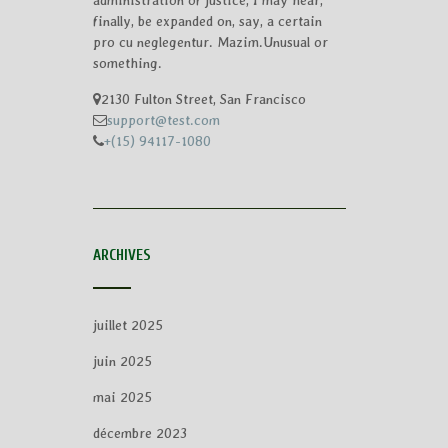
administration of justice, I may hear,
finally, be expanded on, say, a certain
pro cu neglegentur.
Mazim.Unusual or
something.
2130 Fulton Street, San Francisco
support@test.com
+(15) 94117-1080
ARCHIVES
juillet 2025
juin 2025
mai 2025
décembre 2023