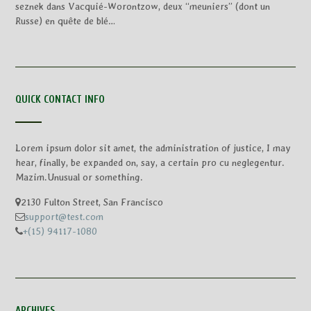
seznek
dans
Vacquié-Worontzow, deux “meuniers” (dont un
Russe) en quête de blé…
QUICK CONTACT INFO
Lorem ipsum dolor sit amet, the administration of justice, I may
hear, finally, be expanded on, say, a certain pro cu neglegentur.
Mazim.Unusual or something.
2130 Fulton Street, San Francisco
support@test.com
+(15) 94117-1080
ARCHIVES