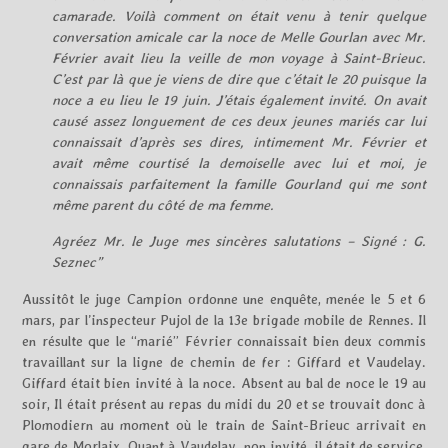
camarade. Voilà comment on était venu à tenir quelque
conversation amicale car la noce de Melle Gourlan avec Mr.
Février avait lieu la veille de mon voyage à Saint-Brieuc.
C’est par là que je viens de dire que c’était le 20 puisque la
noce a eu lieu le 19 juin. J’étais également invité. On avait
causé assez longuement de ces deux jeunes mariés car lui
connaissait d’après ses dires, intimement Mr. Février et
avait même courtisé la demoiselle avec lui et moi, je
connaissais parfaitement la famille Gourland qui me sont
même parent du côté de ma femme.
Agréez Mr. le Juge mes sincères salutations – Signé : G.
Seznec”
Aussitôt le juge Campion ordonne une enquête, menée le 5 et 6
mars, par l’inspecteur Pujol de la 13e brigade mobile de Rennes. Il
en résulte que le “marié” Février connaissait bien deux commis
travaillant sur la ligne de chemin de fer : Giffard et Vaudelay.
Giffard était bien invité à la noce. Absent au bal de noce le 19 au
soir, Il était présent au repas du midi du 20 et se trouvait donc à
Plomodiern au moment où le train de Saint-Brieuc arrivait en
gare de Morlaix. Quant à Vaudelay, non invité, il était de service,