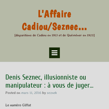
Skip
to
L'Affaire
content
Cadiou/Seznec…
[disparitions de Cadiou en 1913 et de Quéméner en 1923]
Denis Seznec, illusionniste ou
manipulateur : à vous de juger…
Posted on
mars 11, 2016
by
seznek
Le numéro Giffat