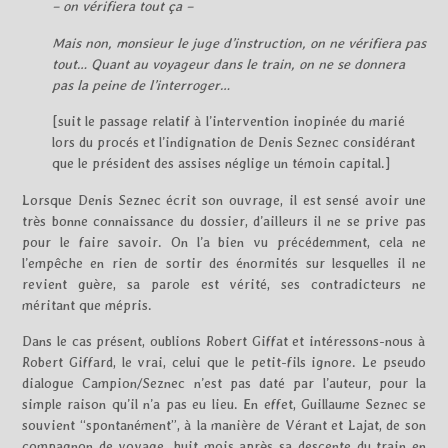
– on vérifiera tout ça –
Mais non, monsieur le juge d’instruction, on ne vérifiera pas
tout… Quant au voyageur dans le train, on ne se donnera
pas la peine de l’interroger…
[suit le passage relatif à l’intervention inopinée du marié
lors du procés et l’indignation de Denis Seznec considérant
que le président des assises néglige un témoin capital.]
Lorsque Denis Seznec écrit son ouvrage, il est sensé avoir une
très bonne connaissance du dossier, d’ailleurs il ne se prive pas
pour le faire savoir. On l’a bien vu précédemment, cela ne
l’empêche en rien de sortir des énormités sur lesquelles il ne
revient guère, sa parole est vérité, ses contradicteurs ne
méritant que mépris.
Dans le cas présent, oublions Robert Giffat et intéressons-nous à
Robert Giffard, le vrai, celui que le petit-fils ignore. Le pseudo
dialogue Campion/Seznec n’est pas daté par l’auteur, pour la
simple raison qu’il n’a pas eu lieu. En effet, Guillaume Seznec se
souvient “spontanément”, à la manière de Vérant et Lajat, de son
compagnon de voyage, huit mois après sa descente du train en