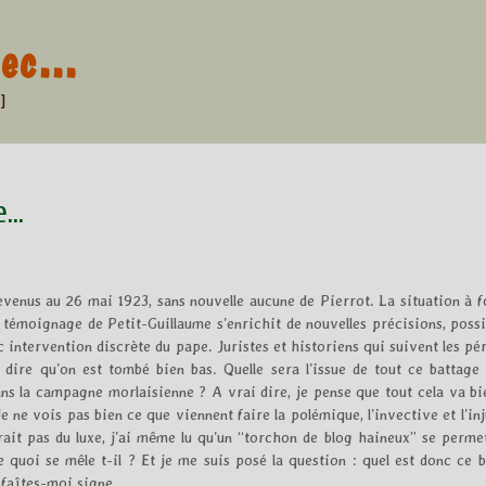
znec…
]
e…
venus au 26 mai 1923, sans nouvelle aucune de Pierrot. La situation à f
e témoignage de Petit-Guillaume s’enrichit de nouvelles précisions, poss
 intervention discrète du pape. Juristes et historiens qui suivent les pé
dire qu’on est tombé bien bas. Quelle sera l’issue de tout ce battage
ans la campagne morlaisienne ? A vrai dire, je pense que tout cela va bi
e ne vois pas bien ce que viennent faire la polémique, l’invective et l’in
erait pas du luxe, j’ai même lu qu’un “torchon de blog haineux” se perme
 quoi se mêle t-il ? Et je me suis posé la question : quel est donc ce 
, faîtes-moi signe…