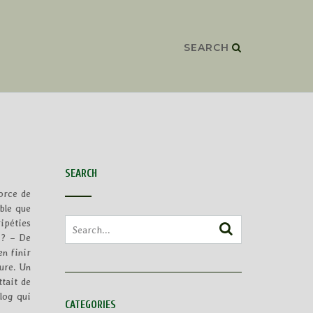
SEARCH
SEARCH
orce de
ible que
ripéties
 ? – De
en finir
jure. Un
ttait de
blog qui
CATEGORIES