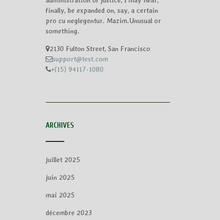
administration of justice, I may hear,
finally, be expanded on, say, a certain
pro cu neglegentur.
Mazim.Unusual or
something.
2130 Fulton Street, San Francisco
support@test.com
+(15) 94117-1080
ARCHIVES
juillet 2025
juin 2025
mai 2025
décembre 2023