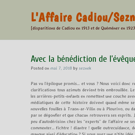
Skip
to
L'Affaire Cadiou/Se
content
[disparitions de Cadiou en 1913 et de Quéméner en 1923
Avec la bénédiction de l’évêqu
Posted on
mai 7, 2018
by
seznek
Pas vu l’épilogue promis… et vous ? Nous voici donc re
clarifications tous azimuts devient très embrouillée. L
les arrières-petits-enfants en remettent une couche avec
médiatiques de cette histoire doivent quand même se 
nouvelles fouilles à Traon-ar-Vilin ou à Plourivo, ou d
par se dégonfler et que chacun retrouvera ses esprits. J
peu d’autodérision chez les “experts” de l’affaire ne s
commenter… fichtre ! diantre ! quelle outrecuidance, de
manque ainsi d’éducation ? Si vous avez une p’tite idée