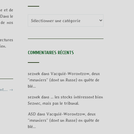
e et de
 Dans le
Categories
 de nos
lectures
ien.
COMMENTAIRES RÉCENTS
seznek
dans
Vacquié-Worontzow, deux
“meuniers” (dont un Russe) en quête de
blé…
ant….
→
seznek
dans
… les stocks intéressent bien
Seznec, mais pas le tribunal.
ASD
dans
Vacquié-Worontzow, deux
“meuniers” (dont un Russe) en quête de
blé…