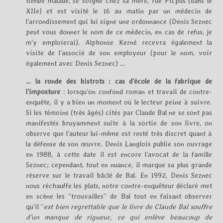
tombe malade, se soigne chez sa mère, rue Picpus (dans le
XIIe) et est visité le 16 au matin par un médecin de
l’arrondissement qui lui signe une ordonnance (Denis Seznec
peut vous donner le nom de ce médecin, en cas de refus, je
m’y emploierai). Alphonse Kerné recevra également la
visite de l’associé de son employeur (pour le nom, voir
également avec Denis Seznec) …
… la ronde des bistrots : cas d’école de la fabrique de
l’imposture
: lorsqu’on confond roman et travail de contre-
enquête, il y a bien un moment où le lecteur peine à suivre.
Si les témoins (très âgés) cités par Claude Bal ne se sont pas
manifestés bruyamment suite à la sortie de son livre, on
observe que l’auteur lui-même est resté très discret quant à
la défense de son œuvre. Denis Langlois publie son ouvrage
en 1988, à cette date il est encore l’avocat de la famille
Seznec; cependant, tout en nuance, il marque sa plus grande
réserve sur le travail bâclé de Bal. En 1992, Denis Seznec
nous réchauffe les plats, notre contre-enquêteur déclaré met
en scène les “trouvailles” de Bal tout en faisant observer
qu’il “
est bien regrettable que le livre de Claude Bal souffre
d’un manque de rigueur, ce qui enlève beaucoup de