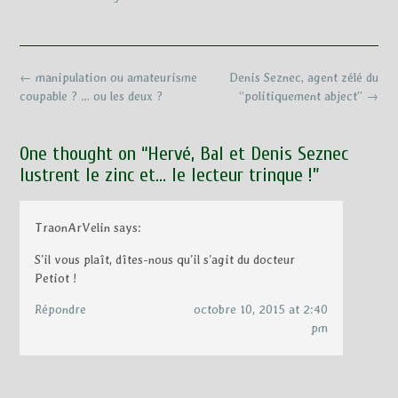
Post
←
manipulation ou amateurisme
Denis Seznec, agent zélé du
navigation
coupable ? … ou les deux ?
“politiquement abject”
→
One thought on “
Hervé, Bal et Denis Seznec
lustrent le zinc et… le lecteur trinque !
”
TraonArVelin
says:
S’il vous plaît, dîtes-nous qu’il s’agit du docteur
Petiot !
Répondre
octobre 10, 2015 at 2:40
pm