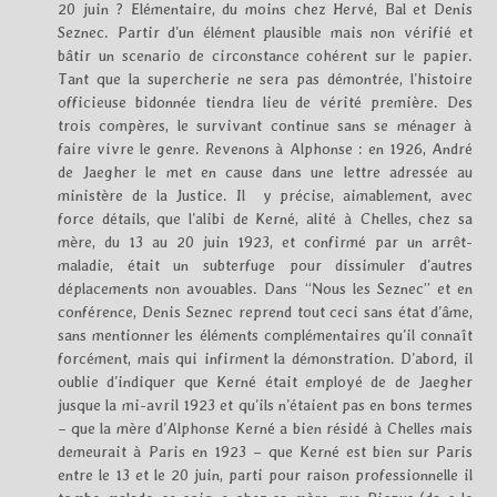
20 juin ? Elémentaire, du moins chez Hervé, Bal et Denis
Seznec. Partir d’un élément plausible mais non vérifié et
bâtir un scenario de circonstance cohérent sur le papier.
Tant que la supercherie ne sera pas démontrée, l’histoire
officieuse bidonnée tiendra lieu de vérité première. Des
trois compères, le survivant continue sans se ménager à
faire vivre le genre. Revenons à Alphonse : en 1926, André
de Jaegher le met en cause dans une lettre adressée au
ministère de la Justice. Il y précise, aimablement, avec
force détails, que l’alibi de Kerné, alité à Chelles, chez sa
mère, du 13 au 20 juin 1923, et confirmé par un arrêt-
maladie, était un subterfuge pour dissimuler d’autres
déplacements non avouables. Dans “Nous les Seznec” et en
conférence, Denis Seznec reprend tout ceci sans état d’âme,
sans mentionner les éléments complémentaires qu’il connaît
forcément, mais qui infirment la démonstration. D’abord, il
oublie d’indiquer que Kerné était employé de de Jaegher
jusque la mi-avril 1923 et qu’ils n’étaient pas en bons termes
– que la mère d’Alphonse Kerné a bien résidé à Chelles mais
demeurait à Paris en 1923 – que Kerné est bien sur Paris
entre le 13 et le 20 juin, parti pour raison professionnelle il