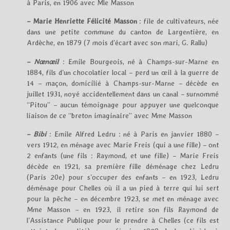
à Paris, en 1906 avec Mle Masson
– Marie Henriette Félicité Masson
: file de cultivateurs, née
dans une petite commune du canton de Largentière, en
Ardèche, en 1879 (7 mois d’écart avec son mari, G. Rallu)
–
Nœnœil
: Emile Bourgeois, né à Champs-sur-Marne en
1884, fils d’un chocolatier local – perd un œil à la guerre de
14 – maçon, domicilié à Champs-sur-Marne – décède en
juillet 1931, noyé accidentellement dans un canal – surnommé
“Pitou” – aucun témoignage pour appuyer une quelconque
liaison de ce “breton imaginaire” avec Mme Masson
–
Bibi
: Emile Alfred Ledru : né à Paris en janvier 1880 –
vers 1912, en ménage avec Marie Freis (qui a une fille) – ont
2 enfants (une fils : Raymond, et une fille) – Marie Freis
décède en 1921, sa première fille déménage chez Ledru
(Paris 20e) pour s’occuper des enfants – en 1923, Ledru
déménage pour Chelles où il a un pied à terre qui lui sert
pour la pêche – en décembre 1923, se met en ménage avec
Mme Masson – en 1923, il retire son fils Raymond de
l’Assistance Publique pour le prendre à Chelles (ce fils est