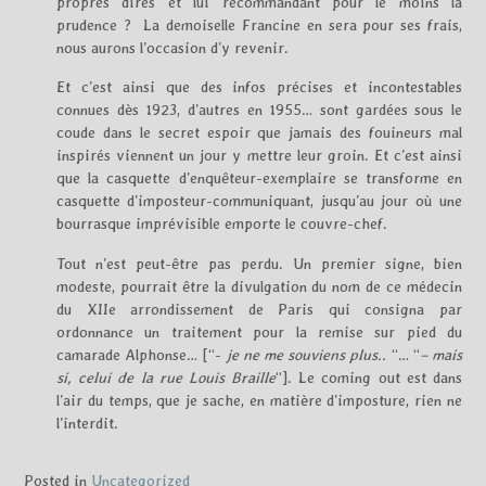
propres dires et lui recommandant pour le moins la
prudence ? La demoiselle Francine en sera pour ses frais,
nous aurons l’occasion d’y revenir.
Et c’est ainsi que des infos précises et incontestables
connues dès 1923, d’autres en 1955… sont gardées sous le
coude dans le secret espoir que jamais des fouineurs mal
inspirés viennent un jour y mettre leur groin. Et c’est ainsi
que la casquette d’enquêteur-exemplaire se transforme en
casquette d’imposteur-communiquant, jusqu’au jour où une
bourrasque imprévisible emporte le couvre-chef.
Tout n’est peut-être pas perdu. Un premier signe, bien
modeste, pourrait être la divulgation du nom de ce médecin
du XIIe arrondissement de Paris qui consigna par
ordonnance un traitement pour la remise sur pied du
camarade Alphonse… [“-
je ne me souviens plus..
“… “
– mais
si, celui de la rue Louis Braille
“]. Le coming out est dans
l’air du temps, que je sache, en matière d’imposture, rien ne
l’interdit.
Posted in
Uncategorized