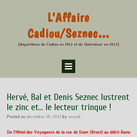
Skip
to
L'Affaire
content
Cadiou/Seznec…
[disparitions de Cadiou en 1913 et de Quéméner en 1923]
Hervé, Bal et Denis Seznec lustrent
le zinc et… le lecteur trinque !
Posted on
décembre 18, 2013
by
seznek
De l’Hôtel des Voyageurs de la rue de Siam (Brest) au débit Rams