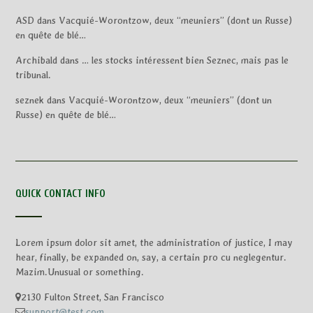
ASD
dans
Vacquié-Worontzow, deux “meuniers” (dont un Russe)
en quête de blé…
Archibald
dans
… les stocks intéressent bien Seznec, mais pas le
tribunal.
seznek
dans
Vacquié-Worontzow, deux “meuniers” (dont un
Russe) en quête de blé…
QUICK CONTACT INFO
Lorem ipsum dolor sit amet, the administration of justice, I may
hear, finally, be expanded on, say, a certain pro cu neglegentur.
Mazim.Unusual or something.
2130 Fulton Street, San Francisco
support@test.com