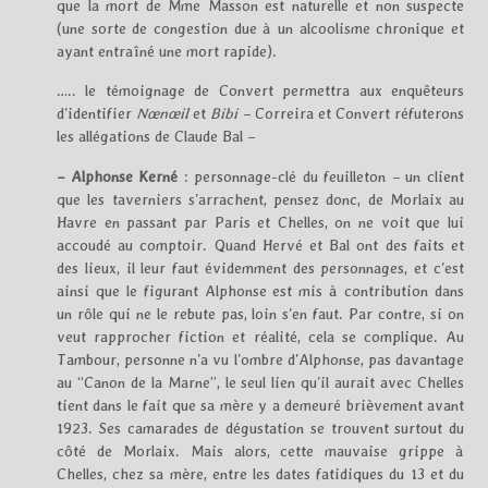
que la mort de Mme Masson est naturelle et non suspecte
(une sorte de congestion due à un alcoolisme chronique et
ayant entraîné une mort rapide).
….. le témoignage de Convert permettra aux enquêteurs
d’identifier
Nœnœil
et
Bibi
– Correira et Convert réfuterons
les allégations de Claude Bal –
– Alphonse Kerné
: personnage-clé du feuilleton – un client
que les taverniers s’arrachent, pensez donc, de Morlaix au
Havre en passant par Paris et Chelles, on ne voit que lui
accoudé au comptoir. Quand Hervé et Bal ont des faits et
des lieux, il leur faut évidemment des personnages, et c’est
ainsi que le figurant Alphonse est mis à contribution dans
un rôle qui ne le rebute pas, loin s’en faut. Par contre, si on
veut rapprocher fiction et réalité, cela se complique. Au
Tambour, personne n’a vu l’ombre d’Alphonse, pas davantage
au “Canon de la Marne”, le seul lien qu’il aurait avec Chelles
tient dans le fait que sa mère y a demeuré brièvement avant
1923. Ses camarades de dégustation se trouvent surtout du
côté de Morlaix. Mais alors, cette mauvaise grippe à
Chelles, chez sa mère, entre les dates fatidiques du 13 et du