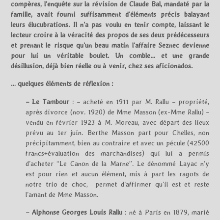
compères, l’enquête sur la révision de Claude Bal, mandaté par la
famille, avait fourni suffisamment d’éléments précis balayant
leurs élucubrations. Il n’a pas voulu en tenir compte, laissant le
lecteur croire à la véracité des propos de ses deux prédécesseurs
et prenant le risque qu’un beau matin l’affaire Seznec devienne
pour lui un véritable boulet. Un comble… et une grande
désillusion, déjà bien réelle ou à venir, chez ses aficionados.
… quelques éléments de réflexion :
– Le Tambour
: – acheté en 1911 par M. Rallu – propriété,
après divorce (nov. 1920) de Mme Masson (ex-Mme Rallu) –
vendu en février 1923 à M. Moreau, avec départ des lieux
prévu au 1er juin. Berthe Masson part pour Chelles, non
précipitamment, bien au contraire et avec un pécule (42500
francs+évaluation des marchandises) qui lui a permis
d’acheter “Le Canon de la Marne”. Le dénommé Layac n’y
est pour rien et aucun élément, mis à part les ragots de
notre trio de choc, permet d’affirmer qu’il est et reste
l’amant de Mme Masson.
–
Alphonse Georges Louis Rallu
: né à Paris en 1879, marié