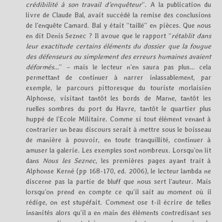
crédibilité à son travail d’enquêteur
“. A la publication du
livre de Claude Bal, avait succédé la remise des conclusions
de l’enquête Camard. Bal y était “taillé” en pièces. Que nous
en dit Denis Seznec ? Il avoue que le rapport “
rétablit dans
leur exactitude certains éléments du dossier que la fougue
des défenseurs ou simplement des erreurs humaines avaient
déformés…
” – mais le lecteur n’en saura pas plus… cela
permettant de continuer à narrer inlassablement, par
exemple, le parcours pittoresque du touriste morlaisien
Alphonse, visitant tantôt les bords de Marne, tantôt les
ruelles sombres du port du Havre, tantôt le quartier plus
huppé de l’Ecole Militaire. Comme si tout élément venant à
contrarier un beau discours serait à mettre sous le boisseau
de manière à pouvoir, en toute tranquillité, continuer à
amuser la galerie. Les exemples sont nombreux. Lorsqu’on lit
dans
Nous les Seznec
, les premières pages ayant trait à
Alphonse Kerné (pp 168-170, ed. 2006), le lecteur lambda ne
discerne pas la partie de bluff que nous sert l’auteur. Mais
lorsqu’on prend en compte ce qu’il sait au moment où il
rédige, on est stupéfait. Comment ose t-il écrire de telles
insanités alors qu’il a en main des éléments contredisant ses