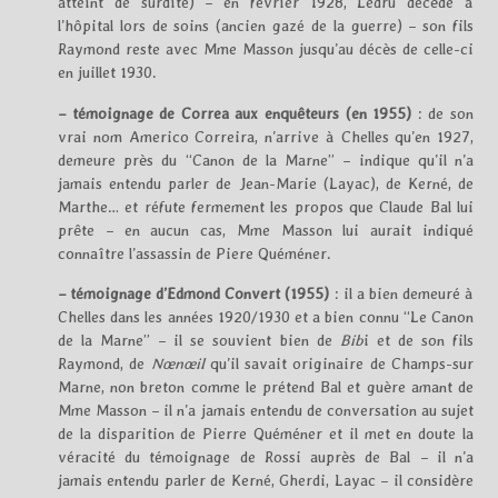
atteint de surdité) – en février 1928, Ledru décède à
l’hôpital lors de soins (ancien gazé de la guerre) – son fils
Raymond reste avec Mme Masson jusqu’au décès de celle-ci
en juillet 1930.
– témoignage de Correa aux enquêteurs (en 1955)
: de son
vrai nom Americo Correira, n’arrive à Chelles qu’en 1927,
demeure près du “Canon de la Marne” – indique qu’il n’a
jamais entendu parler de Jean-Marie (Layac), de Kerné, de
Marthe… et réfute fermement les propos que Claude Bal lui
prête – en aucun cas, Mme Masson lui aurait indiqué
connaître l’assassin de Piere Quéméner.
– témoignage d’Edmond Convert (1955)
: il a bien demeuré à
Chelles dans les années 1920/1930 et a bien connu “Le Canon
de la Marne” – il se souvient bien de
Bib
i et de son fils
Raymond, de
Nœnœil
qu’il savait originaire de Champs-sur
Marne, non breton comme le prétend Bal et guère amant de
Mme Masson – il n’a jamais entendu de conversation au sujet
de la disparition de Pierre Quéméner et il met en doute la
véracité du témoignage de Rossi auprès de Bal – il n’a
jamais entendu parler de Kerné, Gherdi, Layac – il considère