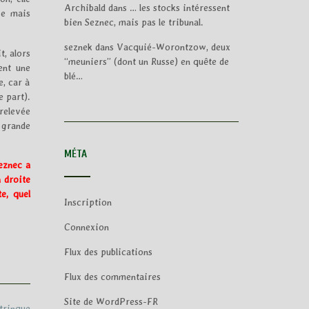
Archibald
dans
… les stocks intéressent
ge mais
bien Seznec, mais pas le tribunal.
seznek
dans
Vacquié-Worontzow, deux
t, alors
“meuniers” (dont un Russe) en quête de
ent une
blé…
e, car à
e part).
 relevée
n grande
MÉTA
eznec a
 droite
e, quel
Inscription
Connexion
Flux des publications
Flux des commentaires
Site de WordPress-FR
 trinque