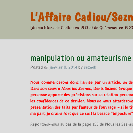
Skip
to
L'Affaire Cadiou/Se
content
[disparitions de Cadiou en 1913 et de Quéméner en 1923
manipulation ou amateurisme 
Posted on
janvier 8, 2014
by
seznek
Nous commencerons donc l’année par un article, un de p
Dans son œuvre
Nous les Seznec
, Denis Seznec évoque 
personne apporte des précisions sur sa relation personn
les confidences de ce dernier. Nous ne nous attarderon
présentation des faits par l’auteur de l’ouvrage – si le ti
ma part, je crains fort que ce soit la besace “imposture
Reportons-nous au bas de la page 153 de Nous les Seznec 