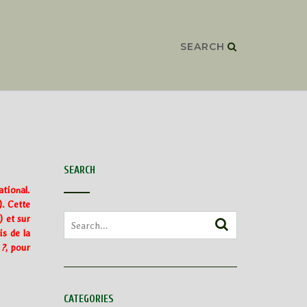
SEARCH
SEARCH
tional.
. Cette
) et sur
s de la
?
, pour
CATEGORIES