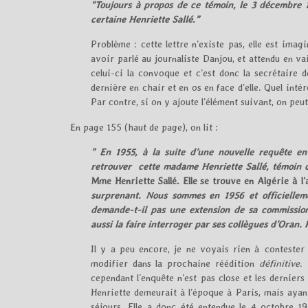
“Toujours à propos de ce témoin, le 3 décembre 1
certaine Henriette Sallé.”
Problème : cette lettre n’existe pas, elle est ima
avoir parlé au journaliste Danjou, et attendu en va
celui-ci la convoque et c’est donc la secrétaire 
dernière en chair et en os en face d’elle. Quel in
Par contre, si on y ajoute l’élément suivant, on peu
En page 155 (haut de page), on lit :
” En 1955, à la suite d’une nouvelle requête en
retrouver cette madame Henriette Sallé, témoin ca
Mme Henriette Sallé. Elle se trouve en Algérie à l
surprenant. Nous sommes en 1956 et officielleme
demande-t-il pas une extension de sa commission 
aussi la faire interroger par ses collègues d’Oran. 
Il y a peu encore, je ne voyais rien à contester 
modifier dans la prochaine réédition
définitive
.
cependant l’enquête n’est pas close et les dernier
Henriette demeurait à l’époque à Paris, mais ayan
séjours. Elle a donc été entendue le 4 octobre 195