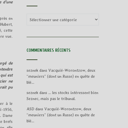
e d’une
Categories
après en
 Hubert,
, cette
ère vue.
COMMENTAIRES RÉCENTS
argé de
entendre
seznek
dans
Vacquié-Worontzow, deux
 qui est
“meuniers” (dont un Russe) en quête de
cier ne
blé…
rait pu
seznek
dans
… les stocks intéressent bien
Seznec, mais pas le tribunal.
er à le
ASD
dans
Vacquié-Worontzow, deux
i-1956,
“meuniers” (dont un Russe) en quête de
lé. Dame
blé…
e brefs
n, elle