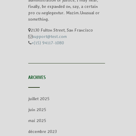
administration of justice, I may hear,
finally, be expanded on, say, a certain
pro cu neglegentur.
Mazim.Unusual or
something.
2130 Fulton Street, San Francisco
support@test.com
+(15) 94117-1080
ARCHIVES
juillet 2025
juin 2025
mai 2025
décembre 2023