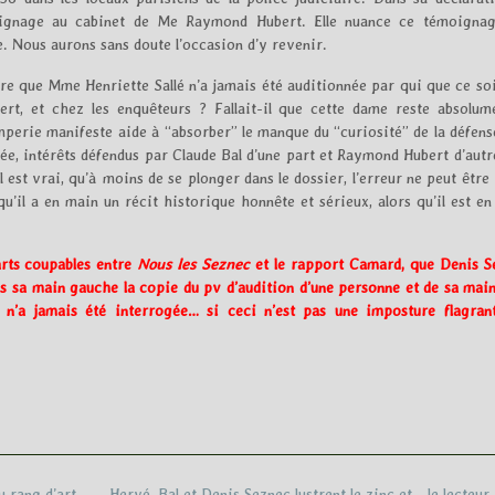
oignage au cabinet de Me Raymond Hubert. Elle nuance ce témoigna
re. Nous aurons sans doute l’occasion d’y revenir.
e que Mme Henriette Sallé n’a jamais été auditionnée par qui que ce soi
ert, et chez les enquêteurs ? Fallait-il que cette dame reste absolum
romperie manifeste aide à “absorber” le manque du “curiosité” de la défens
ée, intérêts défendus par Claude Bal d’une part et Raymond Hubert d’autr
l est vrai, qu’à moins de se plonger dans le dossier, l’erreur ne peut être
u’il a en main un récit historique honnête et sérieux, alors qu’il est e
arts coupables entre
Nous les Seznec
et le rapport Camard, que Denis S
s sa main gauche la copie du pv d’audition d’une personne et de sa main
 n’a jamais été interrogée… si ceci n’est pas une imposture flagrant
u rang d’art
Hervé, Bal et Denis Seznec lustrent le zinc et… le lecteur