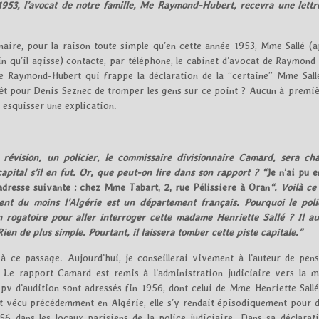
953, l’avocat de notre famille, Me Raymond-Hubert, recevra une lettr
ginaire, pour la raison toute simple qu’en cette année 1953, Mme Sallé (
in qu’il agisse) contacte, par téléphone, le cabinet d’avocat de Raymond
de Raymond-Hubert qui frappe la déclaration de la “certaine” Mme Sallé
térêt pour Denis Seznec de tromper les gens sur ce point ? Aucun à premi
t esquisser une explication.
 révision, un policier, le commissaire divisionnaire Camard, sera ch
pital s’il en fut. Or, que peut-on lire dans son rapport ? “
Je n’ai pu 
’adresse suivante : chez Mme Tabart, 2, rue Pélissiere à Oran
“. Voilà ce
nt du moins l’Algérie est un département français. Pourquoi le poli
rogatoire pour aller interroger cette madame Henriette Sallé ? Il au
Rien de plus simple. Pourtant, il laissera tomber cette piste capitale.”
à ce passage. Aujourd’hui, je conseillerai vivement à l’auteur de pens
 Le rapport Camard est remis à l’administration judiciaire vers la m
s pv d’audition sont adressés fin 1956, dont celui de Mme Henriette Sal
t vécu précédemment en Algérie, elle s’y rendait épisodiquement pour d
6 dans les locaux parisiens de la police judiciaire. Dans sa déclaratio