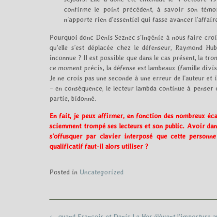
confirme le point précédent, à savoir son tém
n’apporte rien d’essentiel qui fasse avancer l’affai
Pourquoi donc Denis Seznec s’ingénie à nous faire croir
qu’elle s’est déplacée chez le défenseur, Raymond Hub
inconnue ? Il est possible que dans le cas présent, la t
ce moment précis, la défense est lambeaux (famille divis
Je ne crois pas une seconde à une erreur de l’auteur et i
– en conséquence, le lecteur lambda continue à penser q
partie, bidonné.
En fait, je peux affirmer, en fonction des nombreux éc
sciemment trompé ses lecteurs et son public. Avoir dan
s’offusquer par clavier interposé que cette personne
qualificatif faut-il alors utiliser ?
Posted in
Uncategorized
Post
←
quand François et Denis Le Her élèvent l’imposture a