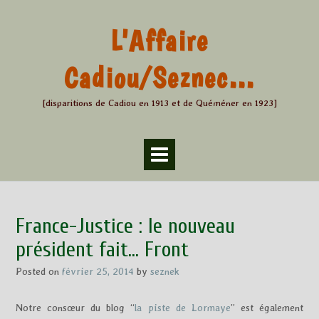
Skip
to
L'Affaire
content
Cadiou/Seznec…
[disparitions de Cadiou en 1913 et de Quéméner en 1923]
France-Justice : le nouveau
président fait… Front
Posted on
février 25, 2014
by
seznek
Notre consœur du blog “
la piste de Lormaye
” est également