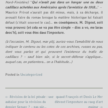
Nord-Finistère)
“
Qui n’avait pas dans un hangar une ou deux
cadillacs achetées aux Américains après l’armistice de 1918…
” –
Maurice Privat n’aurait pas dit mieux, mais, à sa décharge, il
avouait faire du roman lorsque la matière historique lui faisait
défaut (c’était souvent le cas)…
en conséquence, M. Digout, soit
vous prouvez (et cela ne va pas être simple – dies a vo, me laran
deoc’h), soit vous êtes dans l’imposture.
(à l’occasion, M. Digout, mar plij, auriez-vous l’amabilité de nous
indiquer le contenu ou les cotes de ces archives, russes ou pas,
dont vous parlez et qui prouvent l’existence du trafic de
cadillacs ? – sauf bien sûr, si le secret-défense s’applique…
auquel cas, on patientera… on a l’habitude…)
Posted in
Uncategorized
Post
←
Révision de la loi pénale : une
quand François et Denis Le Her
navigation
aubaine pour la révision du
élèvent l’imposture au rang d’art
dossier Seznec ? – pas sûr…
majeur
→