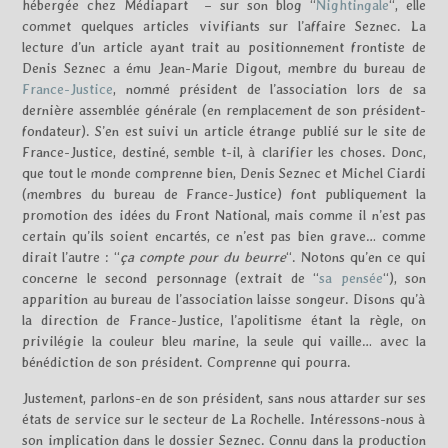
hébergée chez Médiapart – sur son blog “
Nightingale
“, elle
commet quelques articles vivifiants sur l’affaire Seznec. La
lecture d’un article ayant trait au positionnement frontiste de
Denis Seznec a ému Jean-Marie Digout, membre du bureau de
France-Justice
, nommé président de l’association lors de sa
dernière assemblée générale (en remplacement de son président-
fondateur). S’en est suivi un article étrange publié sur le site de
France-Justice, destiné, semble t-il, à clarifier les choses. Donc,
que tout le monde comprenne bien, Denis Seznec et Michel Ciardi
(membres du bureau de France-Justice) font publiquement la
promotion des idées du Front National, mais comme il n’est pas
certain qu’ils soient encartés, ce n’est pas bien grave… comme
dirait l’autre : “
ça compte pour du beurre
“. Notons qu’en ce qui
concerne le second personnage (extrait de “
sa pensée
“), son
apparition au bureau de l’association laisse songeur. Disons qu’à
la direction de France-Justice, l’apolitisme étant la règle, on
privilégie la couleur bleu marine, la seule qui vaille… avec la
bénédiction de son président. Comprenne qui pourra.
Justement, parlons-en de son président, sans nous attarder sur ses
états de service sur le secteur de La Rochelle. Intéressons-nous à
son implication dans le dossier Seznec. Connu dans la production