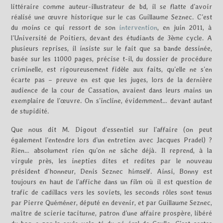
littéraire comme auteur-illustrateur de bd, il se flatte d’avoir
réalisé une œuvre historique sur le cas Guillaume Seznec. C’est
du moins ce qui ressort de son
intervention
, en juin 2011, à
l’Université de Poitiers, devant des étudiants de 3ème cycle. A
plusieurs reprises, il insiste sur le fait que sa bande dessinée,
basée sur les 11000 pages, précise t-il, du dossier de procédure
criminelle, est rigoureusement fidèle aux faits, qu’elle ne s’en
écarte pas – preuve en est que les juges, lors de la dernière
audience de la cour de Cassation, avaient dans leurs mains un
exemplaire de l’œuvre. On s’incline, évidemment… devant autant
de stupidité.
Que nous dit M. Digout d’essentiel sur l’affaire (on peut
également l’entendre lors d’un entretien avec Jacques Pradel) ?
Rien… absolument rien qu’on ne sâche déjà. Il reprend, à la
virgule près, les inepties dites et redites par le nouveau
président d’honneur, Denis Seznec himself. Ainsi, Bonny est
toujours en haut de l’affiche dans un film où il est question de
trafic de cadillacs vers les soviets, les seconds rôles sont tenus
par Pierre Quéméner, député en devenir, et par Guillaume Seznec,
maître de scierie taciturne, patron d’une affaire prospère, libéré