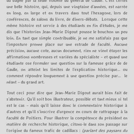
du bagne par la seule volonté du général de Gaulle. C’est certes
une belle histoire, qui, depuis une vingtaine d’années, est narrée
en long, en large et en travers dans tout l’hexagone, lors de
conférences, de salons du livre, de dîners-débats. Lorsque cette
même histoire est servie à des étudiants en fin d’études, je me
dis que l’historien Jean-Marie Digout pousse le bouchon un peu
loin. En tant que simple contribuable, je ne me satisfais pas que
l’imposture prenne place sur une estrade de faculté. Aucune
précision, aucune cote, aucun document, rien ne vient étayer les
affirmations nombreuses et variées du spécialiste – et quand une
étudiante ose formuler une question sur la fameuse grâce de de
Gaulle, on atteint les limites de l’explication historique… ou
comment répondre longuement à une question précise par… le
néant – du grand art.
Tout ceci pour dire que Jean-Marie Digout aurait bien fait de
s’abstenir. Qu’il soit bon illustrateur, possible et tant mieux si tel
est le cas – mais qu’il laisse donc le commentaire historique à
d’autres et qu’il s’inscrive d’urgence en cours de rattrapage à la
faculté de Poitiers. Pour illustrer la compétence du président en
matière de recherche historique, citons-le dans son passage sur
l’origine du fameux trafic de cadillacs :
(parlant des paysans du