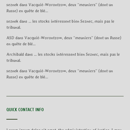
seznek
dans
Vacquié-Worontzow, deux “meuniers” (dont un
Russe) en quête de blé…
seznek
dans
… les stocks intéressent bien Seznec, mais pas le
tribunal.
ASD
dans
Vacquié-Worontzow, deux “meuniers” (dont un Russe)
en quête de blé…
Archibald
dans
… les stocks intéressent bien Seznec, mais pas le
tribunal.
seznek
dans
Vacquié-Worontzow, deux “meuniers” (dont un
Russe) en quête de blé…
QUICK CONTACT INFO
Lorem ipsum dolor sit amet, the administration of justice, I may