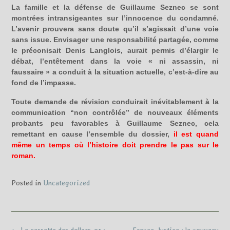
La famille et la défense de Guillaume Seznec se sont
montrées intransigeantes sur l’innocence du condamné.
L’avenir prouvera sans doute qu’il s’agissait d’une voie
sans issue. Envisager une responsabilité partagée, comme
le préconisait Denis Langlois, aurait permis d’élargir le
débat, l’entêtement dans la voie « ni assassin, ni
faussaire » a conduit à la situation actuelle, c’est-à-dire au
fond de l’impasse.
Toute demande de révision conduirait inévitablement à la
communication “non contrôlée” de nouveaux éléments
probants peu favorables à Guillaume Seznec, cela
remettant en cause l’ensemble du dossier,
il est quand
même un temps où l’histoire doit prendre le pas sur le
roman.
Posted in
Uncategorized
Post
←
La cassette des dollars-or :
France-Justice : le nouveau