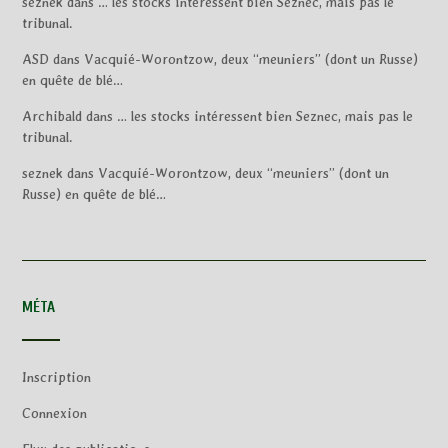
seznek
dans
… les stocks intéressent bien Seznec, mais pas le
tribunal.
ASD
dans
Vacquié-Worontzow, deux “meuniers” (dont un Russe)
en quête de blé…
Archibald
dans
… les stocks intéressent bien Seznec, mais pas le
tribunal.
seznek
dans
Vacquié-Worontzow, deux “meuniers” (dont un
Russe) en quête de blé…
MÉTA
Inscription
Connexion