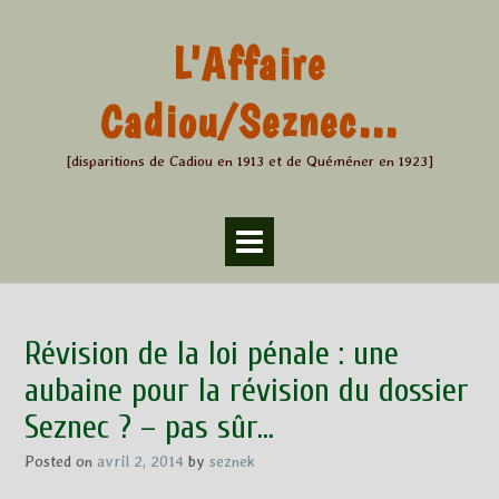
Skip
to
L'Affaire
content
Cadiou/Seznec…
[disparitions de Cadiou en 1913 et de Quéméner en 1923]
Révision de la loi pénale : une
aubaine pour la révision du dossier
Seznec ? – pas sûr…
Posted on
avril 2, 2014
by
seznek