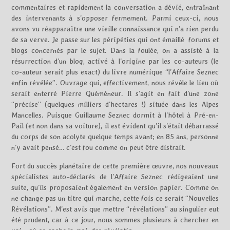
commentaires et rapidement la conversation a dévié, entraînant
des intervenants à s’opposer fermement. Parmi ceux-ci, nous
avons vu réapparaître une vieille connaissance qui n’a rien perdu
de sa verve. Je passe sur les péripéties qui ont émaillé forums et
blogs concernés par le sujet. Dans la foulée, on a assisté à la
résurrection d’un blog, activé à l’origine par les co-auteurs (le
co-auteur serait plus exact) du livre numérique “l’Affaire Seznec
enfin révélée”. Ouvrage qui, effectivement, nous révèle le lieu où
serait enterré Pierre Quéméneur. Il s’agit en fait d’une zone
“précise” (quelques milliers d’hectares !) située dans les Alpes
Mancelles. Puisque Guillaume Seznec dormit à l’hôtel à Pré-en-
Pail (et non dans sa voiture), il est évident qu’il s’était débarrassé
du corps de son acolyte quelque temps avant; en 85 ans, personne
n’y avait pensé… c’est fou comme on peut être distrait.
Fort du succès planétaire de cette première œuvre, nos nouveaux
spécialistes auto-déclarés de l’Affaire Seznec rédigeaient une
suite, qu’ils proposaient également en version papier. Comme on
ne change pas un titre qui marche, cette fois ce serait “Nouvelles
Révélations”. M’est avis que mettre “révélations” au singulier eut
été prudent, car à ce jour, nous sommes plusieurs à chercher en