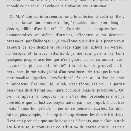
abonde en ce sens… et cela nous amène au point suivant
– 2 : M. Vilain est intervenu sur un site antérieur à celui-ci. Il n’y
a pas laissé un souvenir impérissable. Sur son blog il
s’enorgueillit d’avoir été à l’origine de suppression de
commentaires et même d’articles, effectuée à sa demande
pressante, par l’hébergeur. Je confirme que suite à la promo tous
azimuts de son deuxième ouvrage (que j’ai acheté en version
numérique et lu avec attention), je me suis permis de tenir
quelques propos acerbes qui n’ont guère plu au co-auteur. Loin
d’avoir “copieusement insulté” (ou alors on prouve) cette
personne, je me suis plaint d’un sentiment de tromperie sur la
marchandise (quelles “révélations” ?) et ai utilisé le mot
d’imposteur. Pas ravi, M. Vilain s’est fâché, est venu à parler
pêle-mêle de diffamation, injure publique, plainte, procureur… Or,
on m’a appris à toujours me méfier des procéduriers et je
considère que la Justice, payée aussi par mes impôt, à d’autres
chats à fouetter qu’à s’occuper de ce genre de c…ries. J’ai donc
fait au plus simple, j’ai supprimé rapidement les écrits litigieux.
Il est peu probable que sur la base des éléments, une plainte aurait
été instruite, surtout avec constitution de partie civile, et cela