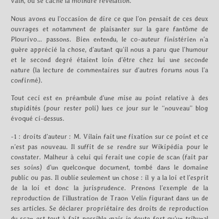
vain, où se cache la moindre révélation.
Nous avons eu l’occasion de dire ce que l’on pensait de ces deux
ouvrages et notamment de plaisanter sur la gare fantôme de
Plourivo… passons. Bien entendu, le co-auteur finistérien n’a
guère apprécié la chose, d’autant qu’il nous a paru que l’humour
et le second degré étaient loin d’être chez lui une seconde
nature (la lecture de commentaires sur d’autres forums nous l’a
confirmé).
Tout ceci est en préambule d’une mise au point relative à des
stupidités (pour rester poli) lues ce jour sur le “nouveau” blog
évoqué ci-dessus.
-1 : droits d’auteur : M. Vilain fait une fixation sur ce point et ce
n’est pas nouveau. Il suffit de se rendre sur Wikipédia pour le
constater. Malheur à celui qui ferait une copie de scan (fait par
ses soins) d’un quelconque document, tombé dans le domaine
public ou pas. Il oublie seulement un chose : il y a la loi et l’esprit
de la loi et donc la jurisprudence. Prenons l’exemple de la
reproduction de l’illustration de Traon Velin figurant dans un de
ses articles. Se déclarer propriétaire des droits de reproduction
du scan est tout à fait possible mais je doute fort qu’un tribunal