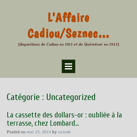
Skip
to
L'Affaire
content
Cadiou/Seznec…
[disparitions de Cadiou en 1913 et de Quéméner en 1923]
Catégorie :
Uncategorized
La cassette des dollars-or : oubliée à la
terrasse, chez Lombard…
Posted on
mai 25, 2014
by
seznek